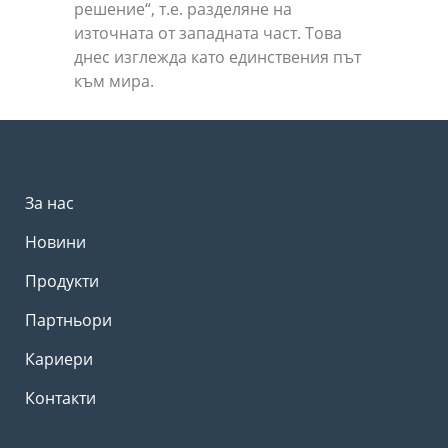
решение“, т.е. разделяне на
източната от западната част. Това
днес изглежда като единствения път
към мира.
За нас
Новини
Продукти
Партньори
Кариери
Контакти