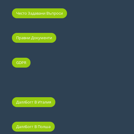
Често Задавани Въпроси
Правни Документи
GDPR
ДаллБогг В Италия
ДаллБогг В Полша