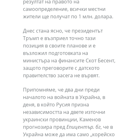
резултат на правото на
самоопределение, всички местни
жители ще получат по 1 млн. долара.
Днес стана ясно, че президентът
Тръмп е възприел точно тази
позиция в своите планове и е
възложил подготовката на
министъра на финансите Скот Бесент,
защото преговорите с датското
правителство засега не вървят.
Припомняме, че два дни преди
началото на войната в Украйна, в
деня, в който Русия призна
независимостта на двете източни
украински провинции, Каменов
прогнозира пред
Епицентър. бг
, че в
Украйна може да има само „корейско