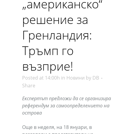
„американско“
решение за
Гренландия:
Тръмп го
възприе!
Posted at 14:00h
in
Новини
by
DB
Share
Експертът предложи да се организира
референдум за самоопределението на
острова
Още в неделя, на 18 януари, в