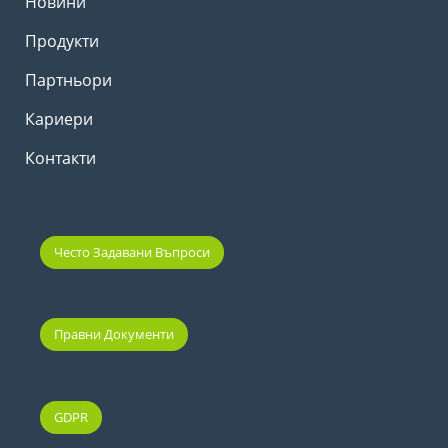
Новини
Продукти
Партньори
Кариери
Контакти
Често Задавани Въпроси
Правни Документи
GDPR