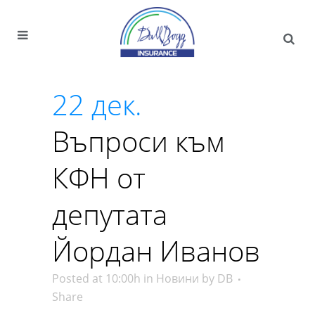
22 дек.
Въпроси към
КФН от
депутата
Йордан Иванов
Posted at 10:00h
in
Новини
by
DB
Share