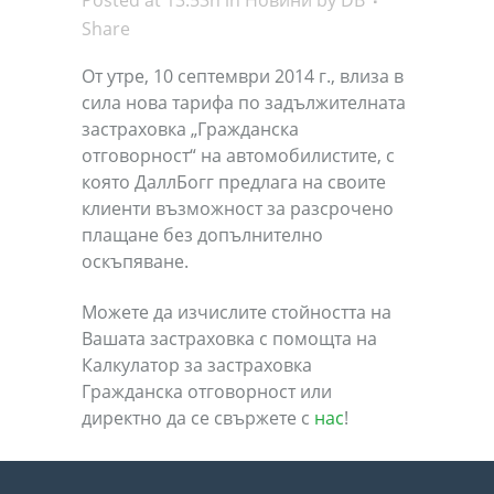
Posted at 13:53h
in
Новини
by
DB
Share
От утре, 10 септември 2014 г., влиза в
сила нова тарифа по задължителната
застраховка „Гражданска
отговорност“ на автомобилистите, с
която ДаллБогг предлага на своите
клиенти възможност за разсрочено
плащане без допълнително
оскъпяване.
Можете да изчислите стойността на
Вашата застраховка с помощта на
Калкулатор за застраховка
Гражданска отговорност или
директно да се свържете с
нас
!