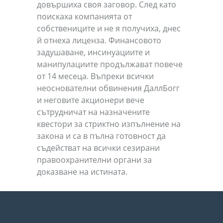
довършиха своя заговор. След като
поискаха компанията от
собствениците и не я получиха, днес
й отнеха лиценза. Финансовото
задушаване, инсинуациите и
манипулациите продължават повече
от 14 месеца. Въпреки всички
неоснователни обвинения ДаллБогг
и неговите акционери вече
сътрудничат на назначените
квестори за стриктно изпълнение на
закона и са в пълна готовност да
съдействат на всички сезирани
правоохранителни органи за
доказване на истината.