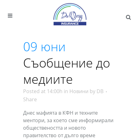
09 юни
Съобщение до
медиите
Posted at 14:00h
in
Новини
by
DB
Share
Днес мафията в КФН и техните
ментори, за което сме информирали
обществеността и новото
правителство от дълго време