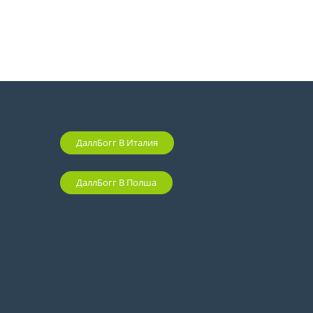
ДаллБогг В Италия
ДаллБогг В Полша