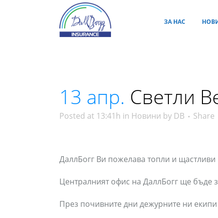
ЗА НАС
НОВ
13 апр.
Светли В
Posted at 13:41h
in
Новини
by
DB
Share
ДаллБогг Ви пожелава топли и щастливи
Централният офис на ДаллБогг ще бъде за
През почивните дни дежурните ни екипи 