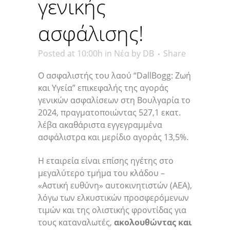
γενικής
ασφάλισης!
Posted at 10:00h
in
Νέα
by
DB
Share
Ο ασφαλιστής του λαού “DallBogg: Ζωή
και Υγεία” επικεφαλής της αγοράς
γενικών ασφαλίσεων στη Βουλγαρία το
2024, πραγματοποιώντας 527,1 εκατ.
λέβα ακαθάριστα εγγεγραμμένα
ασφάλιστρα και μερίδιο αγοράς 13,5%.
Η εταιρεία είναι επίσης ηγέτης στο
μεγαλύτερο τμήμα του κλάδου –
«Αστική ευθύνη» αυτοκινητιστών (ΑΕΑ),
λόγω των ελκυστικών προσφερόμενων
τιμών και της ολιστικής φροντίδας για
τους καταναλωτές,
ακολουθώντας και